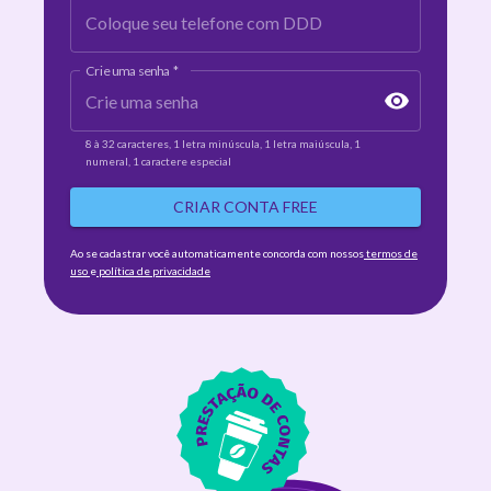
Crie uma senha
*
8 à 32 caracteres
,
1 letra minúscula
,
1 letra maiúscula
,
1
numeral
,
1 caractere especial
CRIAR CONTA FREE
Ao se cadastrar você automaticamente concorda com nossos
termos de
uso
e
política de privacidade